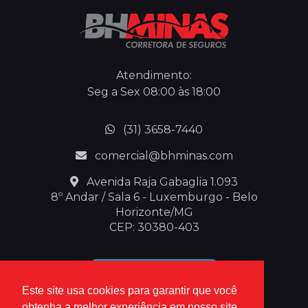
Atendimento:
Seg a Sex 08:00 às 18:00
(31) 3658-7440
comercial@bhminas.com
Avenida Raja Gabaglia 1.093
8º Andar / Sala 6 - Luxemburgo - Belo
Horizonte/MG
CEP: 30380-403
Abrir no waze
Este site usa cookies para garantir que você
obtenha a melhor experiência em nosso site.